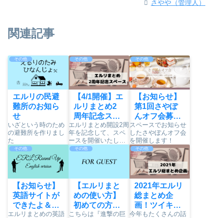
さやや（管理人）
関連記事
その他
その他
その他
エルリの民避
【4/1開催】エ
【お知らせ】
難所のお知ら
ルリまとめ2
第1回さやぽ
せ
周年記念スペ
んオフ会募集
いざという時のため
エルリまとめ開設2周
スペースでお知らせ
ース！
について
の避難所を作りまし
年を記念して、スペ
したさやぽんオフ会
た
ースを開催いたしま
を開催します！
す〜！！
その他
その他
その他
【お知らせ】
【エルリまと
2021年エルリ
英語サイトが
めの使い方】
総まとめ企
できたよ＆作
初めての方は
画！ツイキャ
エルリまとめの英語
こちらは『進撃の巨
今年もたくさんの話
った理由2つ
こちら
ス＆スペース