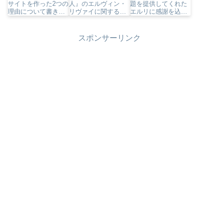
サイトを作った2つの
人』のエルヴィン・
題を提供してくれた
のお知らせ
理由について書きま
リヴァイに関する公
エルリに感謝を込め
した。
式情報をまとめたフ
て、2021年のエルリ
ァンサイトです。こ
トピックを振り返る
の記事では、サイト
ツイキャス＆スペー
スポンサーリンク
を作ったきっかけや
スを開催します！
利用方法について書
いています。