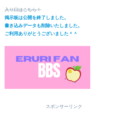
入り口はこちら！
掲示板は公開を終了しました。
書き込みデータも削除いたしました。
ご利用ありがとうございました＾＾
スポンサーリンク