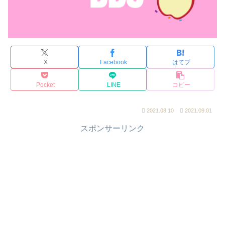
X
Facebook
はてブ
Pocket
LINE
コピー
2021.08.10
2021.09.01
スポンサーリンク