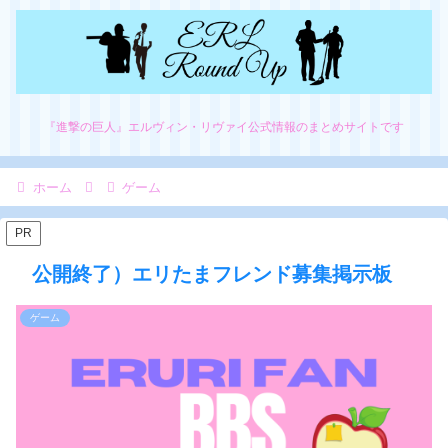
『進撃の巨人』エルヴィン・リヴァイ公式情報のまとめサイトです
ホーム
ゲーム
PR
公開終了）エリたまフレンド募集掲示板
ゲーム