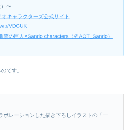
金）〜
リオキャラクターズ公式サイト
d/wip/VDCUK
進撃の巨人×Sanrio characters（＠AOT_Sanrio）
るのです。
ラボレーションした描き下ろしイラストの「一