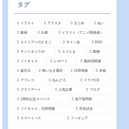
タグ
イラスト
アクスタ
まとめ
ぬい
動画
白夜
イラスト（アニメ関係者）
エイリアンのたまご
サイン会
DGS
サンリオコラボ
エリたま
動物
ツイキャス
レポート
最終回関連
誕生日
悔いなき選択
日田情報
木箱
アフレコ
ねんどろ
ドラマCD
グラフアート
人気記事
ブログ
2周年記念スペース
地下室問答
ツイキャス，日田情報
完全試合
スマートパス
フィギュア